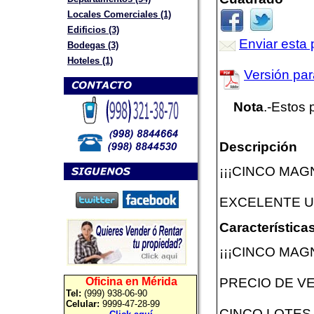
Locales Comerciales (1)
Edificios (3)
Enviar esta 
Bodegas (3)
Hoteles (1)
Versión par
Nota
.-Estos 
Descripción
¡¡¡CINCO MAG
EXCELENTE U
Características
¡¡¡CINCO MAG
PRECIO DE V
Oficina en Mérida
Tel:
(999) 938-06-90
Celular:
9999-47-28-99
CINCO LOTES 