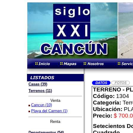
Casas (39)
TERRENO - P
Terrenos (11)
Código:
1304
Venta
Categoría:
Ter
Cancun (10)
Ubicación:
PL
Playa del Carmen (1)
Precio:
$ 700.
Renta
Setecientos Do
Cuadrado
Departamentos (54)