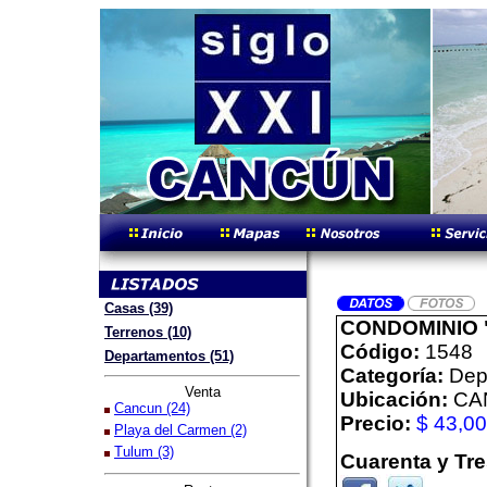
Casas (39)
CONDOMINIO
Terrenos (10)
Código:
1548
Departamentos (51)
Categoría:
Dep
Venta
Ubicación:
CA
Cancun (24)
Precio:
$ 43,0
Playa del Carmen (2)
Tulum (3)
Cuarenta y Tr