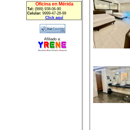
Oficina en Mérida
Tel:
(999) 938-06-90
Celular:
9999-47-28-99
Click aquí
Afiliado a: