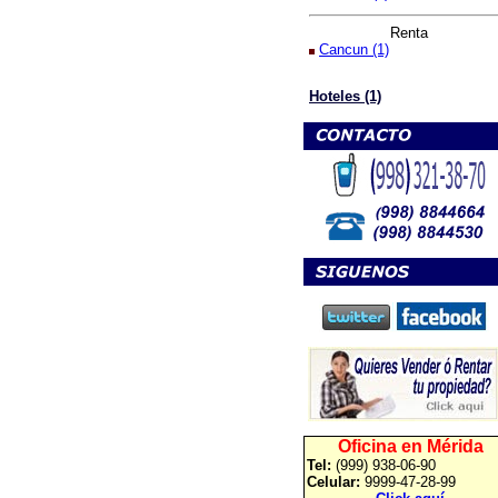
Renta
Cancun (1)
Hoteles (1)
Oficina en Mérida
Tel:
(999) 938-06-90
Celular:
9999-47-28-99